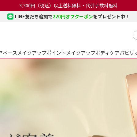
3,300円（税込）以上送料無料・代引手数料無料
LINE友だち追加で
220円オフクーポン
をプレゼント中！
ア
ベース
メイクアップ
ポイント
メイクアップ
ボディケア
パピリ