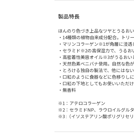
製品特長
ほんのり色づき上品なツヤとうるお
・14種類の植物由来成分配合。トリ
・マリンコラーゲン※1が角層に浸透
・セラミド※2の高保湿力で、うるお
・高密着性美容オイル※3がうるおい
・天然色素ベニバナ使用。自然な色
・とろける独自の製法で、他にはな
・口紅のように食器などに色移りし
・口紅の下地としてもお使いいただけ
・無香料
※1：アテロコラーゲン
※2：セラミドNP、ラウロイルグル
※3 :（イソステアリン酸ポリグリセ