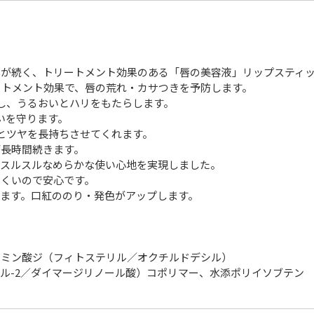
いが続く、トリートメント効果のある「唇の美容液」リップスティ
ートメント効果で、唇の荒れ・カサつきを予防します。
し、うるおいとハリをもたらします。
いを守ります。
とツヤを長持ちさせてくれます。
が長時間続きます。
いスルスルなめらかな使い心地を実現しました。
にくいので安心です。
ます。口紅ののり・発色がアップします。
タミン酸ジ（フィトステリル／オクチルドデシル）
リル-2／ダイマージリノール酸）コポリマー、水添ポリイソブテン