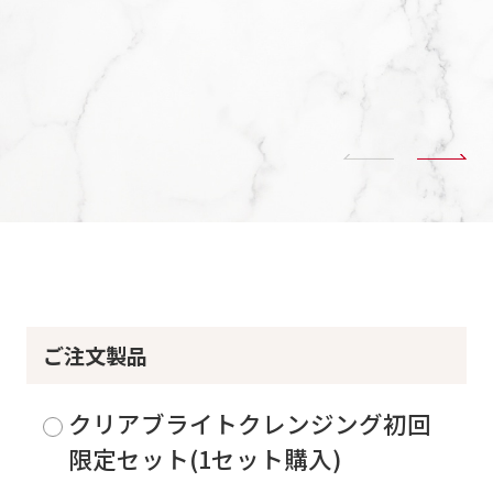
ク汚れを浮き上がらせるか
が毛
ら、アイメイクも摩擦無く
吸着
スルっと落とします。
しっ
ご注文製品
クリアブライトクレンジング初回
限定セット(1セット購入)