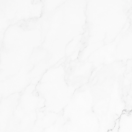
1
STEP
スルっと落とす。
毛
MCキトサンが、余分なメイ
こん