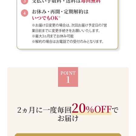
POINT
1
20
％OFF
2ヵ月に一度毎回
で
お届け